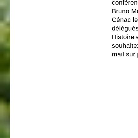
conféren
Bruno Ma
Cénac le
délégués
Histoire
souhaite
mail sur 