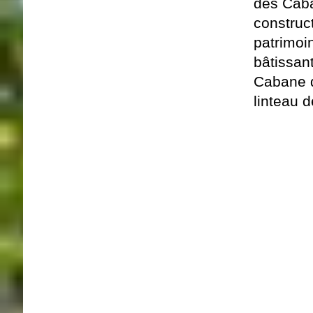
des Caba
construct
patrimoi
bâtissan
Cabane d
linteau d