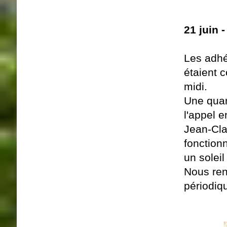
21 juin 
Les adhé
étaient c
midi.
Une quar
l'appel e
Jean-Cla
fonction
un solei
Nous ren
périodiq