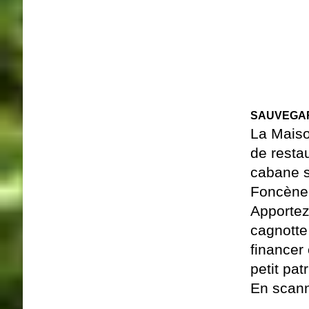
SAUVEGAR
La Maiso
de resta
cabane s
Foncène
Apportez
cagnotte
financer
petit pat
En scann