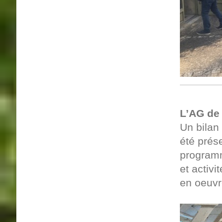
L’AG de 
Un bilan
été prés
program
et activ
en oeuvr