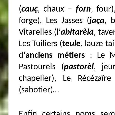
(
cauç
, chaux –
forn
, four
forge), Les Jasses (
jaça
, b
Vitarelles (l’
abitarèla
, tave
Les Tuiliers (
teule
, lauze ta
d’
anciens métiers
: Le M
Pastourels (
pastorèl
, jeu
chapelier), Le Récézaïre
(sabotier)…
Enfin certains noms se