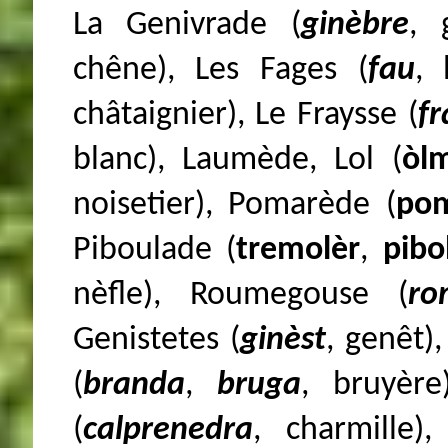
La Genivrade (
ginèbre
, 
chêne), Les Fages (
fau
, 
châtaignier), Le Fraysse (
fr
blanc), Laumède, Lol (
òl
noisetier), Pomarède (
pom
Piboulade (
tremolèr
,
pibo
nèfle), Roumegouse (
ro
Genistetes (
ginèst
, genêt)
(
branda
,
bruga
, bruyère
(
calprenedra
, charmille),