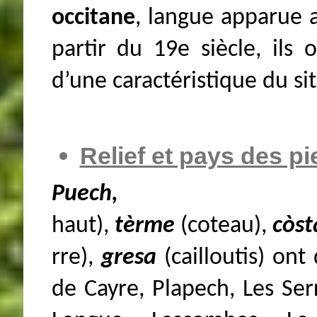
occitane
, langue apparue a
partir du 19e siècle, ils 
d’une caractéristique du sit
Relief et pays des pi
Puech, se
haut),
tèrme
(coteau),
còst
rre),
gresa
(cailloutis) on
de Cayre, Plapech, Les Ser