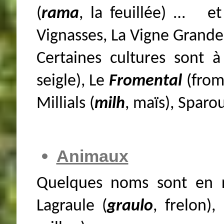
(
rama
, la feuillée) … et
Vignasses, La Vigne Grande,
Certaines cultures sont à
seigle), Le
Fromental
(from
Millials (
milh
, maïs), Sparo
Animaux
Quelques noms sont en r
Lagraule (
graulo
, frelon)