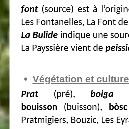
font
(source) est à l’orig
Les Fontanelles, La Font d
La Bulide
indique une sour
La Payssière vient de
peiss
Végétation et cultur
Prat
(pré),
boiga
(fr
bouisson
(buisson),
bòs
Pratmigiers, Bouzic, Les Ey