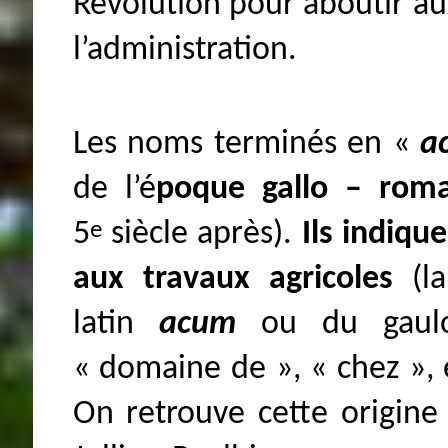
Révolution pour aboutir aux
l’administration.
Les noms terminés en «
a
de l’é
poque gallo – rom
5
siècle après).
Ils indique
e
aux travaux agricoles
(l
latin
acum
ou du gaulo
« domaine de », « chez »,
On retrouve cette origine